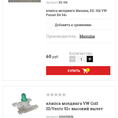
Артикул:
KE-334
клипса молдинга Masuma, KE-334 VW
Passat B4 94>
Добавить к сравнению
Производитель:
Masuma
Количество:
60
руб.
−
+
КУПИТЬ
клипса молдинга VW Golf
III/Vento 92> высокий вылет
Артикул:
1H0853585b