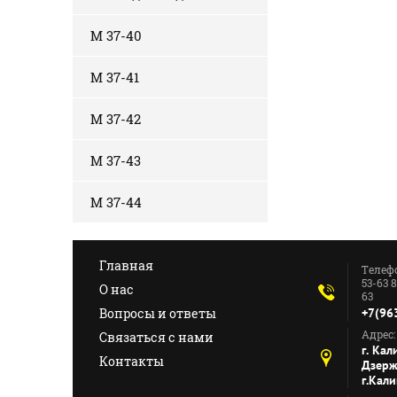
М 37-40
М 37-41
М 37-42
М 37-43
М 37-44
Главная
Телефо
53-63 8
О нас
63
Вопросы и ответы
+7(96
Адрес:
Связаться с нами
г. Кал
Контакты
Дзерж
г.Кал