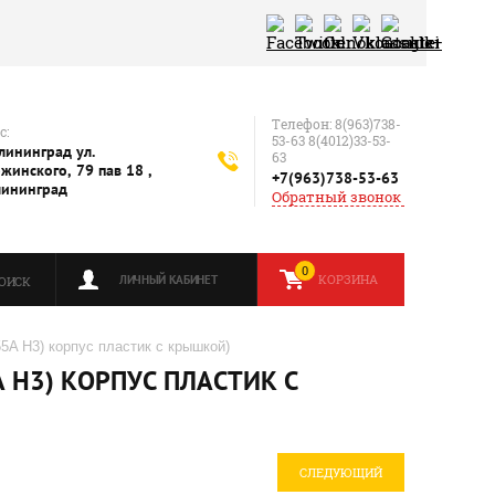
Телефон: 8(963)738-
с:
53-63 8(4012)33-53-
алининград ул.
63
жинского, 79 пав 18 ,
+7(963)738-53-63
лининград
Обратный звонок
0
КОРЗИНА
ЛИЧНЫЙ КАБИНЕТ
ОИСК
5A H3) корпус пластик с крышкой)
 H3) КОРПУС ПЛАСТИК С
СЛЕДУЮЩИЙ