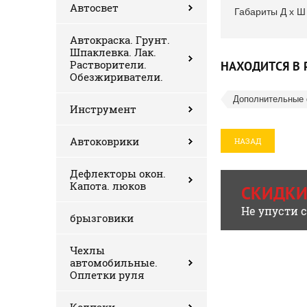
Автосвет
Габариты Д х Ш
Автокраска. Грунт.
Шпаклевка. Лак.
Растворители.
НАХОДИТСЯ В 
Обезжириватели.
Дополнительные
Инструмент
Автоковрики
НАЗАД
Дефлекторы окон.
Капота. люков
СКИДКИ
Не упусти 
брызговики
Чехлы
автомобильные.
Оплетки руля