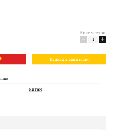
Количество:
−
+
Купить в один клик
ению
китай