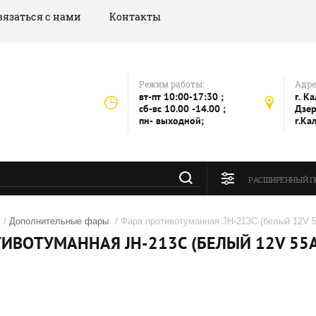
вязаться с нами
Контакты
Режим работы:
Адре
вт-пт 10:00-17:30 ;
г. К
сб-вс 10.00 -14.00 ;
Дзер
пн- выходной;
г.Ка
РАСШИРЕННЫЙ П
/
Дополнительные фары
/ Фара противотуманная JH-213C (белый 12V 5
ИВОТУМАННАЯ JH-213C (БЕЛЫЙ 12V 55A