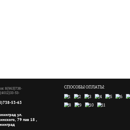
СПОСОБЫ ОПЛАТЫ:
н: 8(963)738-
(4012)33-53-
3)738-53-63
ининград ул.
инского, 79 пав 18 ,
ининград