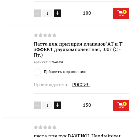
−
+
100
Паста для притирки клапанов"АТ и Т"
ЭФФЕКТ двухкомпонентная, 100г (С.-
Пт.)
Артикул:
19764алм
Добавить к сравнению
Производитель:
РОССИЯ
−
+
150
паста для рук RAVENOL Handreiniger